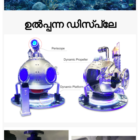
ഉൽപ്പന്ന ഡിസ്പ്ലേ