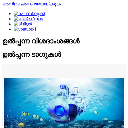
അന്വേഷണം അയയ്ക്കുക
ഉൽപ്പന്ന വിശദാംശങ്ങൾ
ഉൽപ്പന്ന ടാഗുകൾ