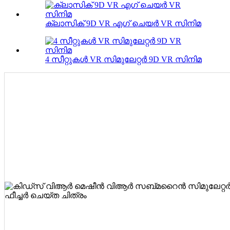
ക്ലാസിക് 9D VR എഗ് ചെയർ VR സിനിമ
4 സീറ്റുകൾ VR സിമുലേറ്റർ 9D VR സിനിമ