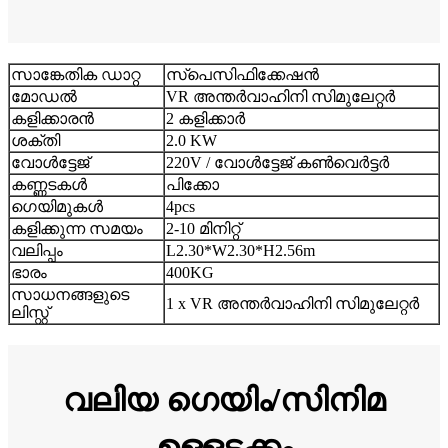
സാങ്കേതിക ഡാറ്റ
സ്പെസിഫിക്കേഷൻ
മോഡൽ
VR അന്തർവാഹിനി സിമുലേറ്റർ
കളിക്കാരൻ
2 കളിക്കാർ
ശക്തി
2.0 KW
വോൾട്ടേജ്
220V / വോൾട്ടേജ് കൺവെർട്ടർ
കണ്ണടകൾ
പിക്കോ
ഗെയിമുകൾ
4pcs
കളിക്കുന്ന സമയം
2-10 മിനിറ്റ്
വലിപ്പം
L2.30*W2.30*H2.56m
ഭാരം
400KG
സാധനങ്ങളുടെ
1 x VR അന്തർവാഹിനി സിമുലേറ്റർ
ലിസ്റ്റ്
വലിയ ഗെയിം/സിനിമ
ഉള്ളടക്കം