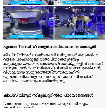
എന്താണ് കിഡ്‌സ് വിആർ സബ്‌മറൈൻ സിമുലേറ്റർ?
കിഡ്‌സ് വിആർ സബ്‌മറൈൻ സിമുലേറ്റർ കുട്ടികൾക്ക്
വളരെ പ്രചാരമുള്ള മാതാപിതാക്കളുടെയും
കുട്ടികളുടെയും രസകരമായ പ്രോജക്‌റ്റുകളിൽ ഒന്നാണ്.
സിമുലേഷൻ പെരിസ്‌കോപ്പ് (വിആർ ഗ്ലാസുകൾ) വഴി,
വിശാലമായ സമുദ്രത്തിൽ അന്തർവാഹിനി
യുദ്ധത്തിൻ്റെ ആനന്ദം അനുഭവിക്കാൻ നിങ്ങൾക്ക്
ലക്ഷ്യം കാണാനും ലക്ഷ്യമിടുന്നു .
കിഡ്‌സ് വിആർ സിമുലേറ്ററിൻ്റെ പ്രയോജനങ്ങൾ
1. തണുത്തതും മനോഹരവുമായ രൂപം, തികച്ചും
ആകർഷകമാണ്.