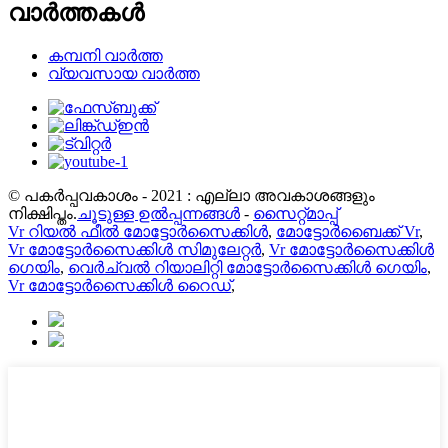
വാർത്തകൾ
കമ്പനി വാർത്ത
വ്യവസായ വാർത്ത
© പകർപ്പവകാശം - 2021 : എല്ലാ അവകാശങ്ങളും
നിക്ഷിപ്തം.
ചൂടുള്ള ഉൽപ്പന്നങ്ങൾ
-
സൈറ്റ്മാപ്പ്
Vr റിയൽ ഫീൽ മോട്ടോർസൈക്കിൾ
,
മോട്ടോർബൈക്ക് Vr
,
Vr മോട്ടോർസൈക്കിൾ സിമുലേറ്റർ
,
Vr മോട്ടോർസൈക്കിൾ
ഗെയിം
,
വെർച്വൽ റിയാലിറ്റി മോട്ടോർസൈക്കിൾ ഗെയിം
,
Vr മോട്ടോർസൈക്കിൾ റൈഡ്
,