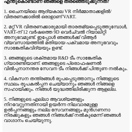
എന്തുകൊണ്ടാണ് ഞങ്ങളെ തിരഞ്ഞെടുക്കുന്നത്?
1. ചൈനയിലെ ആദ്യകാല VR നിർമ്മാതാക്കളിൽ/
വിതരണക്കാരിൽ ഒരാളാണ് VART.
2. മറ്റ് VR വിതരണക്കാരുമായി താരതമ്യപ്പെടുത്തുമ്പോൾ,
VART-ന് 12 വർഷത്തെ 9D വെർച്വൽ റിയാലിറ്റി
അനുഭവമുണ്ട്. ഇപ്പോൾ ഞങ്ങൾക്ക് വിആർ
വ്യവസായത്തിൽ മതിയായ പക്വമായ അനുഭവവും
സാങ്കേതികവിദ്യയും ഉണ്ട്.
3. ഞങ്ങളുടെ ശക്തമായ R&D ടീം സാങ്കേതിക
ഗ്യാരണ്ടിയാണ്. ഞങ്ങളുടെ പ്രൊഫഷണൽ
വിൽപ്പനാനന്തര സേവന ടീം നിങ്ങൾക്ക് പിന്തുണ നൽകും.
4. വികസന തന്ത്രങ്ങൾ രൂപപ്പെടുത്താനും നിങ്ങളുടെ
സ്ഥലം രൂപകൽപ്പന ചെയ്യാനും ഞങ്ങൾ നിങ്ങളെ
സഹായിക്കും. നിങ്ങൾ യുദ്ധത്തിലിരിക്കുന്ന ആളല്ല.
5. നിങ്ങളുടെ എല്ലാ ആവശ്യങ്ങളും
നിറവേറ്റുന്നതിനായി ഉയർന്ന നിലവാരമുള്ള
ഉൽപ്പന്നങ്ങളും നല്ല സേവനങ്ങളും മുൻഗണനാ
നിരക്കുകളും ഞങ്ങൾ നിങ്ങൾക്ക് നൽകുമെന്ന് ഞങ്ങൾ
വാഗ്ദാനം ചെയ്യുന്നു.