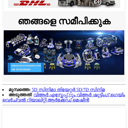
ഞങ്ങളെ സമീപിക്കുക
മുമ്പത്തെ:
5D സിനിമാ തിയേറ്റർ 5D/7D സിനിമ
അടുത്തത്:
വിആർ എസ്കേപ്പ് റൂം വിആർ ഷൂട്ടിംഗ് ഗെയിം
വെർച്വൽ റിയാലിറ്റി ആർക്കേഡ് മെഷീൻ