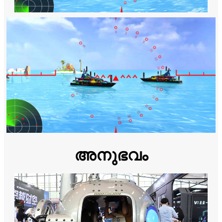
അനുഭവം