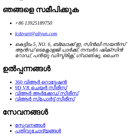
ഞങ്ങളെ സമീപിക്കുക
+86 13925189750
lcdzvart@aliyun.com
കെട്ടിടം 5, NO. 6, ബ്ലോക്ക് ഇ, സിൻലി സയൻസ്
ആൻഡ് ടെക്നോളജി പാർക്ക്, നമ്പർ.6 ഷിക്സിൻ
റോഡ്, പൻയു ഡിസ്ട്രിക്റ്റ്, ഗ്വാങ്ഷു, ചൈന
ഉൽപ്പന്നങ്ങൾ
360 വിആർ റൊട്ടേഷൻ
9D VR ചെയർ സീരീസ്
വിആർ ആർക്കേഡ് സീരീസ്
വിആർ സ്പോർട്ട് സീരീസ്
സേവനങ്ങൾ
സേവനങ്ങൾ
പതിവുചോദ്യങ്ങൾ