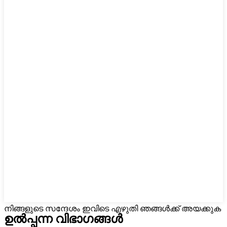
നിങ്ങളുടെ സന്ദേശം ഇവിടെ എഴുതി ഞങ്ങൾക്ക് അയക്കുക
ഉൽപ്പന്ന വിഭാഗങ്ങൾ