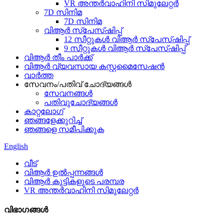
VR അന്തർവാഹിനി സിമുലേറ്റർ
7D സിനിമ
7D സിനിമ
വിആർ സ്പേസ്ഷിപ്പ്
12 സീറ്റുകൾ വിആർ സ്‌പേസ്‌ഷിപ്പ്
9 സീറ്റുകൾ വിആർ സ്പേസ്ഷിപ്പ്
വിആർ തീം പാർക്ക്
വിആർ വ്യവസായ കസ്റ്റമൈസേഷൻ
വാർത്ത
സേവനം/പതിവ് ചോദ്യങ്ങൾ
സേവനങ്ങൾ
പതിവുചോദ്യങ്ങൾ
കാറ്റലോഗ്
ഞങ്ങളേക്കുറിച്ച്
ഞങ്ങളെ സമീപിക്കുക
English
വീട്
വിആർ ഉൽപ്പന്നങ്ങൾ
വിആർ കുട്ടികളുടെ പരമ്പര
VR അന്തർവാഹിനി സിമുലേറ്റർ
വിഭാഗങ്ങൾ