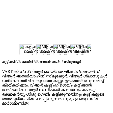
കുട്ടികൾ VR മെഷീൻ VR അന്തർവാഹിനി സിമുലേറ്റർ
VART കിഡ്‌സ് വിആർ ഗെയിം മെഷീൻ 2പ്ലേയേഴ്‌സ്
വിആർ അന്തർവാഹിനി സിമുലേറ്റർ. വിആർ ഗ്ലാസുകൾ
ധരിക്കേണ്ടതില്ല. കൂടാതെ കണ്ണട ഉയരത്തിനനുസരിച്ച്
ക്രമീകരിക്കാം. വിആർ ഷൂട്ടിംഗ് ഗെയിം കളിക്കാൻ
മാത്രമല്ല, വിആർ സിനിമകൾ കാണാനും കഴിയും.
രക്ഷാകർതൃ-ശിശു ഗെയിം കളിക്കുന്നതിനും കുട്ടികളുടെ
താൽപ്പര്യം പ്രചോദിപ്പിക്കുന്നതിനുമുള്ള ഒരു നല്ല
മാർഗമാണിത്!