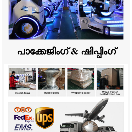
പാക്കേജിംഗ് & ഷിപ്പിംഗ്